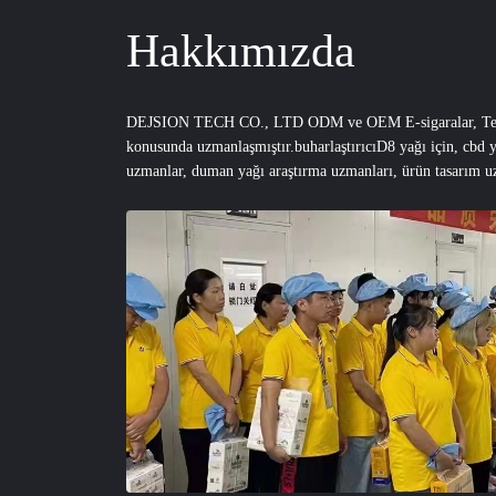
Hakkımızda
DEJSION TECH CO., LTD ODM ve OEM E-sigaralar, Tek 
konusunda uzmanlaşmıştır.buharlaştırıcıD8 yağı için, cbd
uzmanlar, duman yağı araştırma uzmanları, ürün tasarım u
sigara kalitesini, sigara içenlerin alışkanlıklarını, çiğnene
görünümü, ürün sürecini teşvik e...