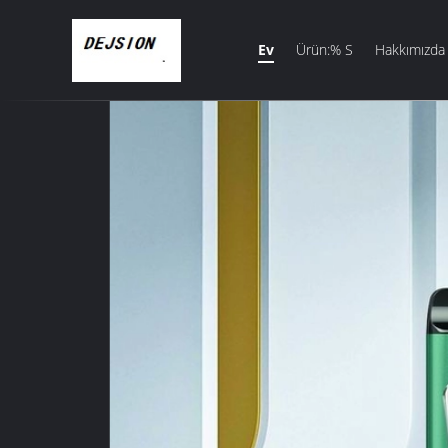
Ev
Ürün:% S
Hakkımızda