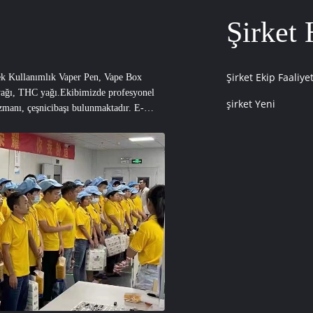
Şirket 
Şirket Ekip Faaliyet
Kullanımlık Vaper Pen, Vape Box
 yağı, THC yağı.Ekibimizde profesyonel
şirket Yeni
zmanı, çeşnicibaşı bulunmaktadır. E-
bilir dokusunu, el konforunu, Estetik